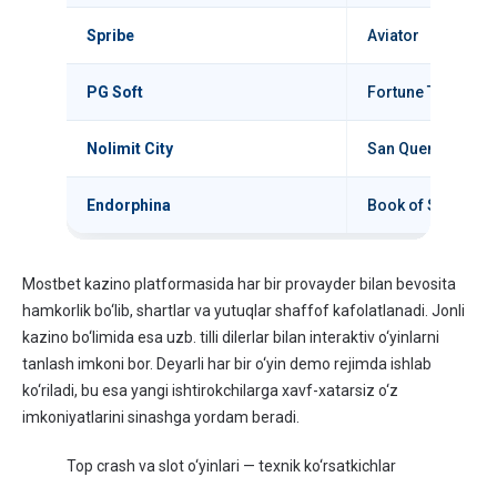
Spribe
Aviator
PG Soft
Fortune Tiger
Nolimit City
San Quentin xWay
Endorphina
Book of Santa
Mostbet kazino platformasida har bir provayder bilan bevosita
hamkorlik bo‘lib, shartlar va yutuqlar shaffof kafolatlanadi. Jonli
kazino bo‘limida esa uzb. tilli dilerlar bilan interaktiv o‘yinlarni
tanlash imkoni bor. Deyarli har bir o‘yin demo rejimda ishlab
ko‘riladi, bu esa yangi ishtirokchilarga xavf-xatarsiz o‘z
imkoniyatlarini sinashga yordam beradi.
Top crash va slot o‘yinlari — texnik ko‘rsatkichlar