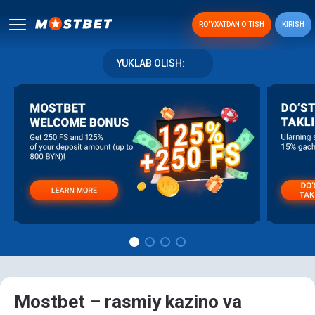
RO‘YXATDAN O‘TISH
KIRISH
YUKLAB OLISH:
Mostbet – rasmiy kazino va