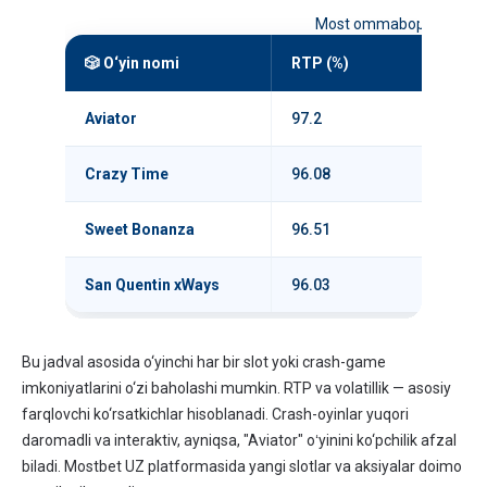
Most ommabop o‘yinlarni
🎲 O‘yin nomi
RTP (%)
Aviator
97.2
Crazy Time
96.08
Sweet Bonanza
96.51
San Quentin xWays
96.03
Bu jadval asosida o‘yinchi har bir slot yoki crash-game
imkoniyatlarini o‘zi baholashi mumkin. RTP va volatillik — asosiy
farqlovchi ko‘rsatkichlar hisoblanadi. Crash-oyinlar yuqori
daromadli va interaktiv, ayniqsa, "Aviator" oʻyinini ko‘pchilik afzal
biladi. Mostbet UZ platformasida yangi slotlar va aksiyalar doimo