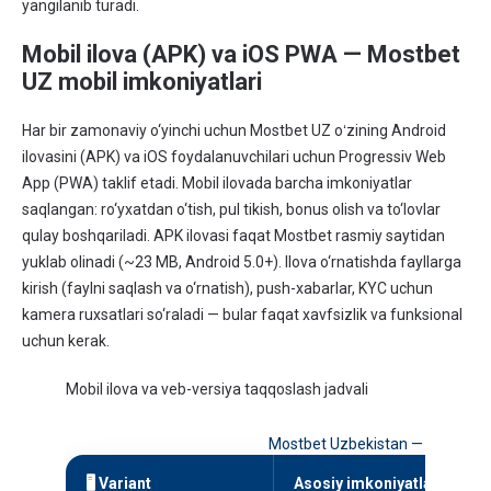
yangilanib turadi.
Mobil ilova (APK) va iOS PWA — Mostbet
UZ mobil imkoniyatlari
Har bir zamonaviy o‘yinchi uchun Mostbet UZ oʻzining Android
ilovasini (APK) va iOS foydalanuvchilari uchun Progressiv Web
App (PWA) taklif etadi. Mobil ilovada barcha imkoniyatlar
saqlangan: ro‘yxatdan o‘tish, pul tikish, bonus olish va to‘lovlar
qulay boshqariladi. APK ilovasi faqat Mostbet rasmiy saytidan
yuklab olinadi (~23 MB, Android 5.0+). Ilova o‘rnatishda fayllarga
kirish (faylni saqlash va o‘rnatish), push-xabarlar, KYC uchun
kamera ruxsatlari so‘raladi — bular faqat xavfsizlik va funksional
uchun kerak.
Mobil ilova va veb-versiya taqqoslash jadvali
Mostbet Uzbekistan — mobile ap
🖥️ Variant
Asosiy imkoniyatlar