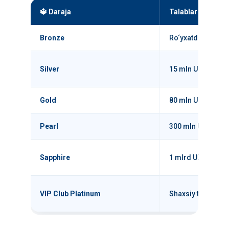
🔱 Daraja
Talablar
Bronze
Ro‘yxatdan o‘tish
Silver
15 mln UZS aylant
Gold
80 mln UZS aylant
Pearl
300 mln UZS aylan
Sapphire
1 mlrd UZS aylant
VIP Club Platinum
Shaxsiy taklif aso