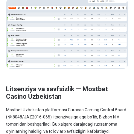
Litsenziya va xavfsizlik — Mostbet
Casino Uzbekistan
Mostbet Uzbekistan platformasi Curacao Gaming Control Board
(№ 8048/JAZ2016-065) litsenziyasiga ega boʻlib, Bizbon N.V.
tomonidan boshqariladi. Bu xalqaro darajadagi ruxsatnoma
oʻyinlarning halolligi va to‘lovlar xavfsizligini kafolatlaydi.