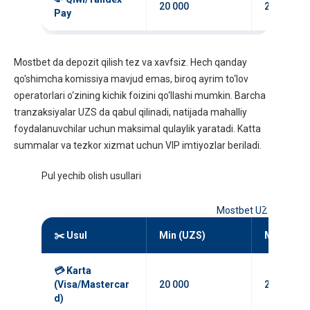
20 000
2 000 000
Pay
Mostbet da depozit qilish tez va xavfsiz. Hech qanday
qo'shimcha komissiya mavjud emas, biroq ayrim to‘lov
operatorlari o‘zining kichik foizini qo‘llashi mumkin. Barcha
tranzaksiyalar UZS da qabul qilinadi, natijada mahalliy
foydalanuvchilar uchun maksimal qulaylik yaratadi. Katta
summalar va tezkor xizmat uchun VIP imtiyozlar beriladi.
Pul yechib olish usullari
Mostbet UZ — yutuqni 
✂️ Usul
Min (UZS)
Maks (UZ
💳 Karta
(Visa/Mastercar
20 000
20 000 00
d)