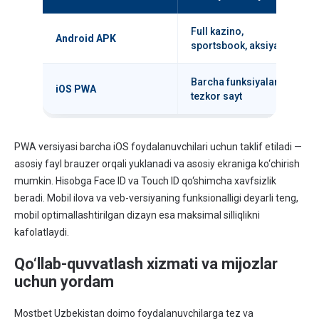
Full kazino,
Android APK
sportsbook, aksiyalar
Barcha funksiyalar,
iOS PWA
tezkor sayt
PWA versiyasi barcha iOS foydalanuvchilari uchun taklif etiladi —
asosiy fayl brauzer orqali yuklanadi va asosiy ekraniga ko‘chirish
mumkin. Hisobga Face ID va Touch ID qo‘shimcha xavfsizlik
beradi. Mobil ilova va veb-versiyaning funksionalligi deyarli teng,
mobil optimallashtirilgan dizayn esa maksimal silliqlikni
kafolatlaydi.
Qo‘llab-quvvatlash xizmati va mijozlar
uchun yordam
Mostbet Uzbekistan doimo foydalanuvchilarga tez va