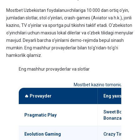
Mostbet Uzbekistan foydalanuvchilariga 10 000 dan ortiq o‘yin,
jumladan slotlar, stol o‘yinlari, crash-games (Aviator va h.k.), jonli
kazino, TV o‘yinlar va sportga pul tikishni taklif etadi. O‘zbekiston
o‘yinchilari uchun maxsus lokal dilerlar va o‘zbek tilidagi menyular
mavjud. Deyarli barcha o‘yinlarni demo-rejimda bepul sinash
mumkin. Eng mashhur provayderlar bilan to‘g‘ridan-to‘g‘ri
hamkorlik qilamiz.
Eng mashhur provayderlar va slotlar
Mostbet kazino tomonidan taklif e
🔥 Provayder
Eng yaxshi o‘yinla
Sweet Bonanza, B
Pragmatic Play
Bonanza
Evolution Gaming
Crazy Time, Light