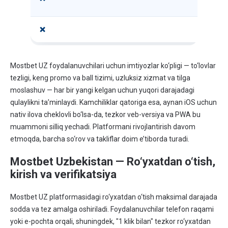
❌
Mostbet UZ foydalanuvchilari uchun imtiyozlar ko‘pligi — to‘lovlar
tezligi, keng promo va ball tizimi, uzluksiz xizmat va tilga
moslashuv — har bir yangi kelgan uchun yuqori darajadagi
qulaylikni ta’minlaydi. Kamchiliklar qatoriga esa, aynan iOS uchun
nativ ilova cheklovli bo‘lsa-da, tezkor veb-versiya va PWA bu
muammoni silliq yechadi. Platformani rivojlantirish davom
etmoqda, barcha so‘rov va takliflar doim e’tiborda turadi.
Mostbet Uzbekistan — Ro‘yxatdan o‘tish,
kirish va verifikatsiya
Mostbet UZ platformasidagi ro‘yxatdan o‘tish maksimal darajada
sodda va tez amalga oshiriladi. Foydalanuvchilar telefon raqami
yoki e-pochta orqali, shuningdek, "1 klik bilan" tezkor ro‘yxatdan